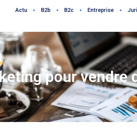
Actu
B2b
B2c
Entreprise
Jur
keting pour vendre d