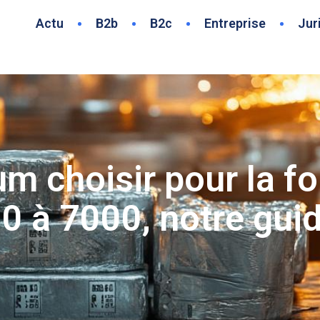
Actu
B2b
B2c
Entreprise
Jur
m choisir pour la fo
0 à 7000, notre guid