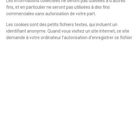
Les informations collectées ne seront pas utilisées à d’autres
fins, et en particulier ne seront pas utilisées à des fins
commerciales sans autorisation de votre part.
Les cookies sont des petits fichiers textes, qui incluent un
identifiant anonyme. Quand vous visitez un site internet, ce site
demande à votre ordinateur l’autorisation d’enregistrer ce fichier
dans un répertoire de votre disque dur dédié aux cookies.
Chaque site peut enregistrer son propre cookie si les paramètres
de votre navigateur le permettent, mais, afin de protéger votre
vie privée, votre navigateur ne permet à un site de n’accéder
qu’au cookie qu’il a enregistré, et pas aux cookies enregistrés par
d’autres sites.